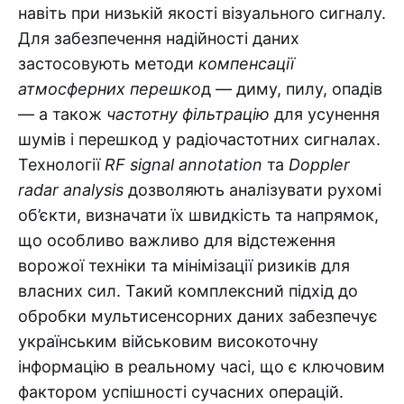
навіть при низькій якості візуального сигналу.
Для забезпечення надійності даних
застосовують методи
компенсації
атмосферних перешко
д — диму, пилу, опадів
— а також
частотну фільтрацію
для усунення
шумів і перешкод у радіочастотних сигналах.
Технології
RF signal annotation
та
Doppler
radar analysis
дозволяють аналізувати рухомі
об’єкти, визначати їх швидкість та напрямок,
що особливо важливо для відстеження
ворожої техніки та мінімізації ризиків для
власних сил. Такий комплексний підхід до
обробки мультисенсорних даних забезпечує
українським військовим високоточну
інформацію в реальному часі, що є ключовим
фактором успішності сучасних операцій.