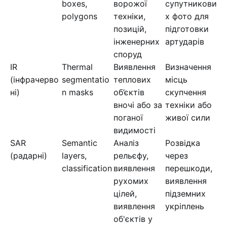
boxes,
ворожої
супутникови
polygons
техніки,
х фото для
позицій,
підготовки
інженерних
артударів
споруд
IR
Thermal
Виявлення
Визначення
(інфрачерво
segmentatio
теплових
місць
ні)
n masks
об’єктів
скупчення
вночі або за
техніки або
поганої
живої сили
видимості
SAR
Semantic
Аналіз
Розвідка
(радарні)
layers,
рельєфу,
через
classification
виявлення
перешкоди,
рухомих
виявлення
цілей,
підземних
виявлення
укріплень
об'єктів у