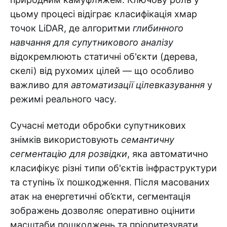
цьому процесі відіграє класифікація хмар
точок LiDAR, де алгоритми
глибинного
навчання для супутникового аналізу
відокремлюють статичні об'єкти (дерева,
скелі) від рухомих цілей — що особливо
важливо для
автоматизації цілевказування
у
режимі реального часу.
Сучасні методи обробки супутникових
знімків використовують
семантичну
сегментацію для розвідки
, яка автоматично
класифікує різні типи об'єктів інфраструктури
та ступінь їх пошкодження. Після масованих
атак на енергетичні об’єкти, сегментація
зображень дозволяє оперативно оцінити
масштаби пошкоджень та пріоритезувати