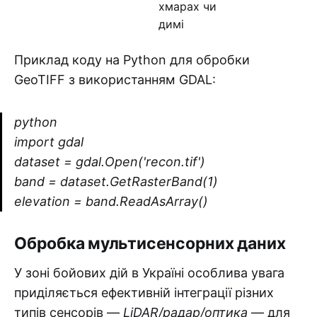
хмарах чи
димі
Приклад коду на Python для обробки
GeoTIFF з використанням GDAL:
python
import gdal
dataset = gdal.Open('recon.tif')
band = dataset.GetRasterBand(1)
elevation = band.ReadAsArray()
Обробка мультисенсорних даних
У зоні бойових дій в Україні особлива увага
приділяється ефективній інтеграції різних
типів сенсорів —
LiDAR/радар/оптика
— для