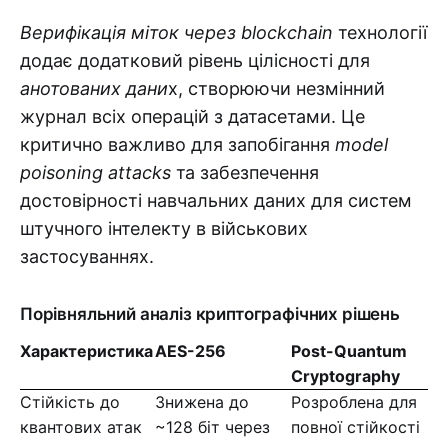
Верифікація міток через blockchain
технології
додає додатковий рівень цілісності для
анотованих дани
х, створюючи незмінний
журнал всіх операцій з датасетами. Це
критично важливо для запобігання
model
poisoning attacks
та забезпечення
достовірності навчальних даних для систем
штучного інтелекту в військових
застосуваннях.
Порівняльний аналіз криптографічних рішень
Характеристика
AES-256
Post-Quantum
Cryptography
Стійкість до
Знижена до
Розроблена для
квантових атак
~128 біт через
повної стійкості