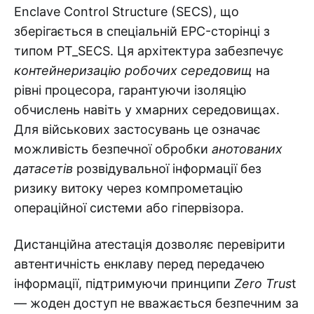
Enclave Control Structure (SECS), що
зберігається в спеціальній EPC-сторінці з
типом PT_SECS. Ця архітектура забезпечує
контейнеризацію робочих середовищ
на
рівні процесора, гарантуючи ізоляцію
обчислень навіть у хмарних середовищах.
Для військових застосувань це означає
можливість безпечної обробки
анотованих
датасетів
розвідувальної інформації без
ризику витоку через компрометацію
операційної системи або гіпервізора.
Дистанційна атестація дозволяє перевірити
автентичність енклаву перед передачею
інформації, підтримуючи принципи
Zero Trus
t
— жоден доступ не вважається безпечним за