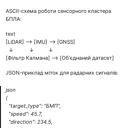
ASCII-схема роботи сенсорного кластера
БПЛА:
text
[LiDAR] --> [IMU] --> [GNSS]
↓ ↓ ↓
[Фільтр Калмана] --> [Об'єднаний датасет]
JSON-приклад міток для радарних сигналів:
json
{
"target_type": "БМП",
"speed": 45.7,
"direction": 234.5,