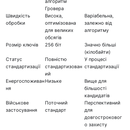
алгоритм
Гровера
Швидкість
Висока,
Варіабельна,
обробки
оптимізована
залежно від
для великих
алгоритму
обсягів
Розмір ключів
256 біт
Значно більші
(кілобайти)
Статус
Повністю
У процесі
стандартизації
стандартизован
стандартизації
ий
Енергоспоживан
Низьке
Вище для
ня
більшості
кандидатів
Військове
Поточний
Перспективний
застосування
стандарт
для
довгостроковог
о захисту