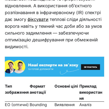
відновлення. А використання об'єктного
розпізнавання в інфрачервоному (IR) спектрі
дає змогу
фіксувати
теплові сліди діяльності
ворога навіть у темний час доби або за умов
сильного задимлення — забезпечуючи
оптимізацію дешифрування
при обмеженій
видимості.
Тип
Формат
Основні цілі
Приклад
зображення
анотації
використан
ня
EO (оптичні)
Bounding
Виявлення
Аналіз