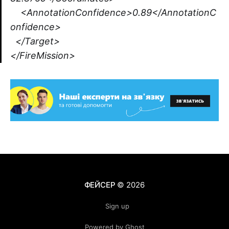
<AnnotationConfidence>0.89</AnnotationC
onfidence>
</Target>
</FireMission>
ФЕЙСЕР
© 2026
Sign up
Powered by Ghost