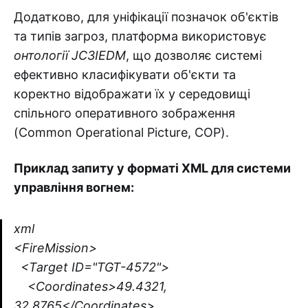
Додатково, для уніфікації позначок об'єктів
та типів загроз, платформа використовує
онтології JC3IEDM
, що дозволяє системі
ефективно класифікувати об'єкти та
коректно відображати їх у середовищі
спільного оперативного зображення
(Common Operational Picture, COP).
Приклад запиту у форматі XML для системи
управління вогнем:
xml
<FireMission>
<Target ID="TGT-4572">
<Coordinates>49.4321,
32.8765</Coordinates>