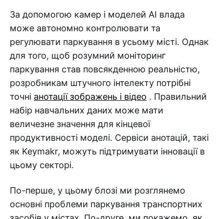
За допомогою камер і моделей AI влада
може автономно контролювати та
регулювати паркування в усьому місті. Однак
для того, щоб розумний моніторинг
паркування став повсякденною реальністю,
розробникам штучного інтелекту потрібні
точні
анотації зображень і відео
. Правильний
набір навчальних даних може мати
величезне значення для кінцевої
продуктивності моделі. Сервіси анотацій, такі
як Keymakr, можуть підтримувати інновації в
цьому секторі.
По-перше, у цьому блозі ми розглянемо
основні проблеми паркування транспортних
засобів у містах. По-друге, ми покажемо, як