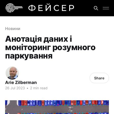
Новини
Анотація даних і
моніторинг розумного
паркування
Share
Arie Zilberman
26 Jul 2023
•
2 min read