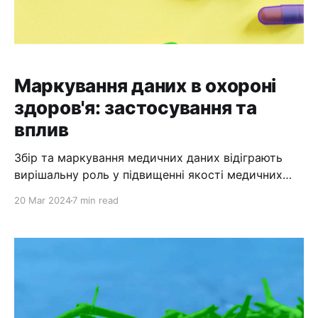
Маркування даних в охороні
здоров'я: застосування та
вплив
Збір та маркування медичних даних відіграють
вирішальну роль у підвищенні якості медичних
послуг та стимулюванні інновацій у галузі.
20 Mar 2024
7 min read
Маркування даних включає процес категоризації
та анотування медичних даних, щоб зробити їх
більш значущими та корисними для різних
додатків. У цій статті досліджуються
застосування та вплив маркування даних в
охороні здоров'