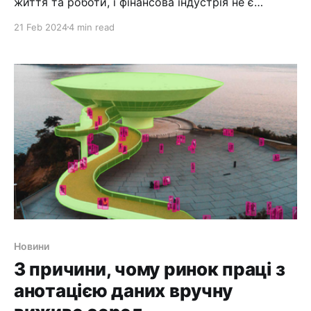
життя та роботи, і фінансова індустрія не є
винятком. Від виявлення шахрайства до
21 Feb 2024
4 min read
управління портфелем, ШІ змінює спосіб
управління нашими фінансами. У цій статті ми
розглянемо 5 найкращих фінансових програм на
базі ШІ, які змінюють гру. Ці програми
використовують алгоритми машинного навчання
для аналізу
Новини
3 причини, чому ринок праці з
анотацією даних вручну