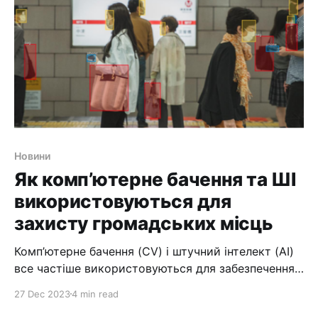
розглянемо перші кроки, які необхідно зробити,
Новини
Як комп’ютерне бачення та ШІ
використовуються для
захисту громадських місць
Комп’ютерне бачення (CV) і штучний інтелект (AI)
все частіше використовуються для забезпечення
безпеки громадських місць. Використовуючи CV,
27 Dec 2023
4 min read
штучний інтелект та алгоритми машинного