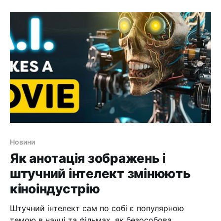
як Фейсер. Наша робота полягає в тому, щоб
створювати власні набори даних, які
безпосередньо впливають на ваш проект, що
призводить до індивідуальних рішень ШІ.
Новини
Як анотація зображень і
штучний інтелект змінюють
кіноіндустрію
Штучний інтелект сам по собі є популярною
темою в науці та фільмах, як безособова