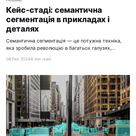
Кейс-стаді: семантична
сегментація в прикладах і
деталях
Семантична сегментація — це потужна техніка,
яка зробила революцію в багатьох галузях,
включаючи медичну візуалізацію, автономне
08 Feb 2024
8 min read
водіння та виявлення об’єктів. Це дозволяє
комп’ютерам розуміти вміст зображення на
піксельному рівні, розділяючи його на значущі
регіони та призначаючи мітки кожному з них. Ця
технологія відкрила нові можливості для багатьох
галузей промисловості,