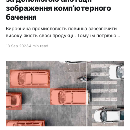
зображення комп’ютерного
бачення
Виробнича промисловість повинна забезпечити
високу якість своєї продукції. Тому їм потрібно
швидко й точно виявляти дефекти. Тому контроль
13 Sep 2023
4 min read
якості (QC) є важливим для багатьох виробничих
процесів. У минулому люди проходили контроль
якості. Але це займає багато часу та потребує
досвіду та навичок працівників. Вирішенням цієї
проблеми є анотація зображення комп’