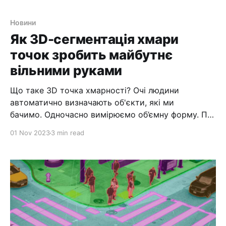
розумного міста, вони вже використовуються в
повсякденному житті муніципалітетів. Вони
Новини
використовуються не лише ентузіастами чи
Як 3D-сегментація хмари
комерційними фотографами. Міста
точок зробить майбутнє
використовують дрони для кількох різних
вільними руками
цілей. Знання того, для чого муніципалітети
використовують дрони, може
Що таке 3D точка хмарності? Очі людини
автоматично визначають об'єкти, які ми
бачимо. Одночасно вимірюємо об’ємну форму. По
дорозі на роботу й назад ви проходите повз
01 Nov 2023
3 min read
пішоходів, транспортні засоби та дорожні
об’єкти. Коли об’єкти потрапляють у ваше бачення,
ви визначаєте їхні тривимірні форми та
класифікуєте