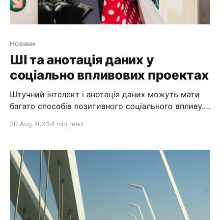
Новини
ШІ та анотація даних у
соціально впливових проектах
Штучний інтелект і анотація даних можуть мати
багато способів позитивного соціального впливу.
Багато проектів ШІ мають або матимуть
30 Aug 2023
4 min read
позитивний соціальний вплив. Наприклад,
штучний інтелект у медицині використовується
для діагностики захворювань, розробки нових
ліків або відстеження поширення вірусів, таких як
Covid-19. Є також такі речі, як програмне
забезпечення для перекладу.