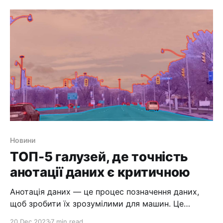
навчання, технології відеоспостереження можуть
допомогти підвищити захист від таких загроз, як
крадіжка, тероризм і вандалізм. У цій статті ми
розглянемо, як CV і AI допомагають будувати
розумні
Новини
ТОП-5 галузей, де точність
анотації даних є критичною
Анотація даних — це процес позначення даних,
щоб зробити їх зрозумілими для машин. Це
важливий крок у машинному навчанні та
20 Dec 2023
7 min read