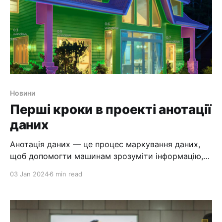
Новини
Перші кроки в проекті анотації
даних
Анотація даних — це процес маркування даних,
щоб допомогти машинам зрозуміти інформацію,
що в них міститься. Це важливий крок у
03 Jan 2024
6 min read
створенні моделей штучного інтелекту та є
основою багатьох передових технологій, таких як
комп’ютерне бачення, обробка природної мови та
розпізнавання мовлення. У цій статті ми