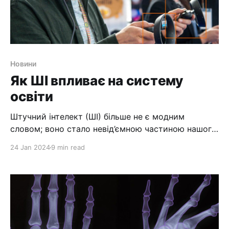
Новини
Як ШІ впливає на систему
освіти
Штучний інтелект (ШІ) більше не є модним
словом; воно стало невід’ємною частиною нашого
повсякденного життя. Від віртуальних помічників,
24 Jan 2024
9 min read
таких як Siri та Alexa, до безпілотних автомобілів,
штучний інтелект змінив спосіб нашого життя та
роботи. Але як щодо освіти? Чи може штучний
інтелект покращити спосіб навчання та
викладання? У цій