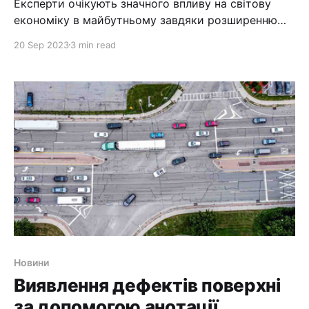
Експерти очікують значного впливу на світову
економіку в майбутньому завдяки розширенню
ШІ. Проте експерти попереджають, що не всі ці
20 Sep 2023
3 min read
наслідки підуть на користь економіці чи родинам.
Щоб залишатися етичним, експерти повинні
враховувати недоліки розширення ШІ. Лише
роблячи це, вони також можуть знайти способи
зменшити будь-який негативний вплив. Штучний
інтелект,
Новини
Виявлення дефектів поверхні
за допомогою анотації