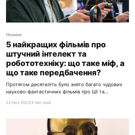
Новини
5 найкращих фільмів про
штучний інтелект та
робототехніку: що таке міф, а
що таке передбачення?
Протягом десятиліть було знято багато чудових
науково-фантастичних фільмів про ШІ та
роботів. Події часто відбуваються в
22 Nov 2023
3 min read
антиутопічному чи постапокаліптичному
майбутньому, де штучний інтелект або роботів
часто зображують як страшну загрозу для
людства. Ці книги, комікси, фільми, телевізійні
шоу та аніме завжди мали на меті розважати