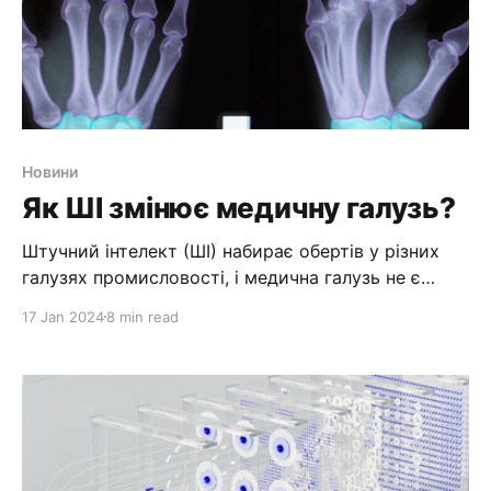
Новини
Як ШІ змінює медичну галузь?
Штучний інтелект (ШІ) набирає обертів у різних
галузях промисловості, і медична галузь не є
винятком. ШІ має потенціал кардинально змінити
17 Jan 2024
8 min read
наш підхід до охорони здоров’я, від покращення
діагностики та лікування до вдосконалення
медичних досліджень і аналізу. За допомогою
штучного інтелекту постачальники медичних
послуг можуть надавати більш точну та
ефективну