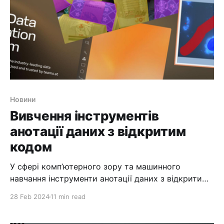
штучного інтелекту
Новини
Вивчення інструментів
анотації даних з відкритим
кодом
У сфері комп’ютерного зору та машинного
навчання інструменти анотації даних з відкритим
кодом відіграють вирішальну роль у
28 Feb 2024
11 min read
точному маркуванні даних ШІ та навчанні моделі
машинного навчання . Ці інструменти є у вільному