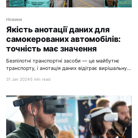
Новини
Якість анотації даних для
самокерованих автомобілів:
точність має значення
Безпілотні транспортні засоби — це майбутнє
транспорту, і анотація даних відіграє вирішальну
роль у їх розвитку. Анотація даних – це процес
31 Jan 2024
5 min read
позначення та категоризації даних для навчання
алгоритмів машинного навчання. У контексті
безпілотних транспортних засобів анотація даних
передбачає позначення зображень, відео та інших
даних датчиків, щоб допомогти транспортному
засобу зрозуміти оточення та