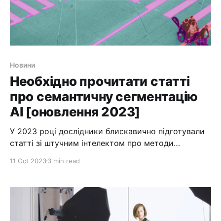
Новини
Необхідно прочитати статті
про семантичну сегментацію
AI [оновлення 2023]
У 2023 році дослідники блискавично підготували
статті зі штучним інтелектом про методи
сегментації. Читати їх без Neuralink Ілона Маска
11 Oct 2023
3 min read
неможливо, тому ми виділимо кілька гідних
статей. У цих документах згадується сегментація
обличчя ШІ, виявлення об’єктів і сегментація
екземплярів. Сегментація — це процес поділу
зображення на певні мітки. Для фото вулиці