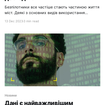
Безпілотники все частіше стають частиною життя
міст. Деякі з основних видів використання
безпілотників місцевою міською владою
13 Dec 2023
3 min read
включають дослідження, перевірки та
опитування. Так, дрони часто є автономними або
частково автономними, тобто ними керує
штучний інтелект і, здається, вони самі
літають. Однак, як і для автомобілів, для них
зазвичай потрібні ліцензовані люди-
Новини
Дані є найважливішим