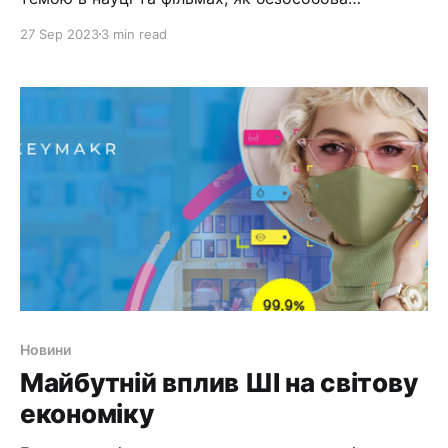
екзистенційна загроза, як-от SkyNet із серіалу
27 Sep 2023
3 min read
«Термінатор», або популярні персонажі, як-от HAL
9000 із «Космічної одіссеї 2001 року» чи агент
Сміт із «Матриці». Але чи знаєте ви, що ШІ
допомагає знімати фільми? Тому що,
Новини
Майбутній вплив ШІ на світову
економіку