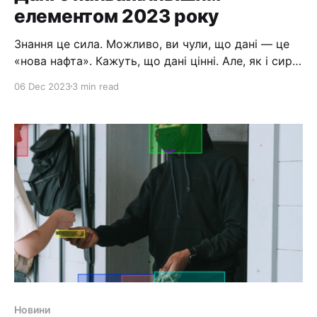
елементом 2023 року
Знання це сила. Можливо, ви чули, що дані — це
«нова нафта». Кажуть, що дані цінні. Але, як і сира
нафта, необроблені дані самі по собі не є
06 Dec 2023
3 min read
цінними. Сира нафта має бути перероблена в
паливо та нафтопродукти, щоб бути
корисною. Подібним чином дані також
потребують уточнення. Одним із основних
способів
Новини