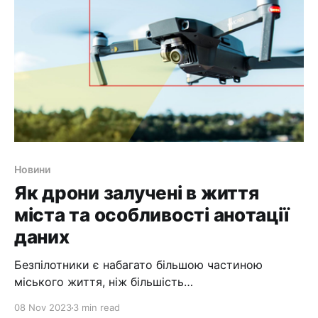
твір мистецтва. Так, деякі компанії, які їх
виробляють, існують уже деякий
Новини
Як дрони залучені в життя
міста та особливості анотації
даних
Безпілотники є набагато більшою частиною
міського життя, ніж більшість
людей. Безпілотники є не просто частиною
08 Nov 2023
3 min read
якогось запланованого футуристичного