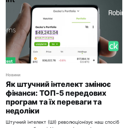
доступі для використання, що робить їх
популярним вибором для стартапів і наукових
проектів з обмеженим бюджетом. У цій
Новини
Як штучний інтелект змінює
фінанси: ТОП-5 передових
програм та їх переваги та
недоліки
Штучний інтелект (ШІ) революціонізує наш спосіб