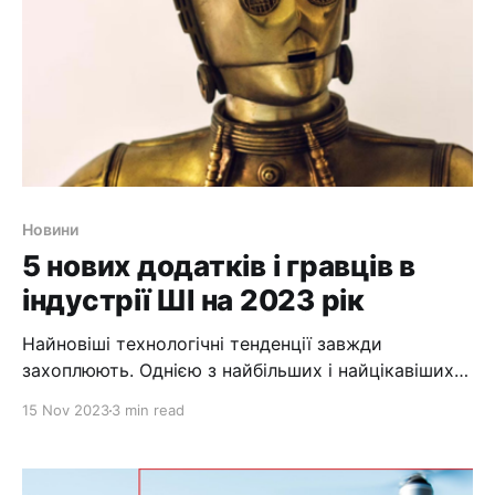
більше, ніж будь-що
Новини
5 нових додатків і гравців в
індустрії ШІ на 2023 рік
Найновіші технологічні тенденції завжди
захоплюють. Однією з найбільших і найцікавіших
тенденцій є генеративний штучний інтелект. Тобто
15 Nov 2023
3 min read
штучний інтелект створює щось, як правило,
контент. Це здебільшого текст, як-от статті, схожі
на цю, хоча це, звісно, написане людиною, і це