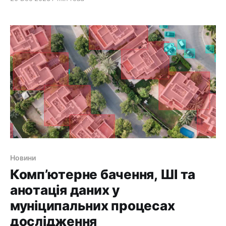
штучному інтелекті, оскільки він допомагає
алгоритмам навчатися на основі даних і робити
точні прогнози. Точність анотації даних є
надзвичайно важливою, оскільки вона
безпосередньо впливає на продуктивність
моделей. У цій статті ми
Новини
Комп’ютерне бачення, ШІ та
анотація даних у
муніципальних процесах
дослідження