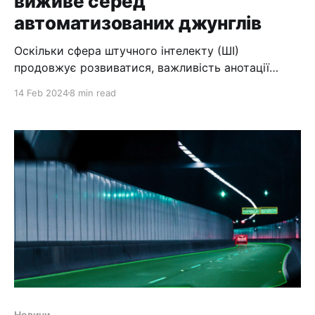
виживе серед
автоматизованих джунглів
Оскільки сфера штучного інтелекту (ШІ)
продовжує розвиватися, важливість анотації
даних не можна недооцінювати. Анотація даних —
14 Feb 2024
8 min read
це процес позначення даних, щоб зробити їх
зрозумілими машинам, і це важливо для навчання
алгоритмів ШІ. Хоча алгоритми машинного
навчання досягли значних успіхів у автоматизації
анотації даних, все ще існують обмеження щодо їх
точності та
Новини