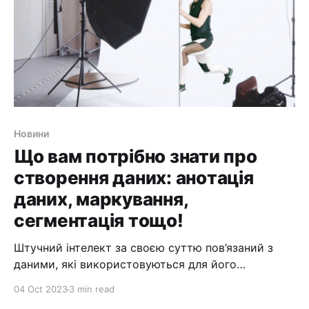
Новини
Що вам потрібно знати про
створення даних: анотація
даних, маркування,
сегментація тощо!
Штучний інтелект за своєю суттю пов’язаний з
даними, які використовуються для його
створення. Саме тут на допомогу приходять
04 Oct 2023
3 min read
компанії з анотації даних штучного інтелекту, такі