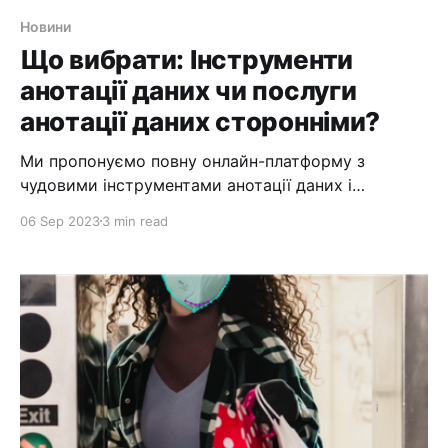
Новини
Що вибрати: Інструменти
анотації даних чи послуги
анотації даних сторонніми?
Ми пропонуємо повну онлайн-платформу з
чудовими інструментами анотації даних і
великими наборами даних. Ми також пропонуємо
06 Sep 2023
3 min read
найкращі послуги аутсорсингу анотації даних.
Якщо ви серйозно розглядаєте це питання, вам
слід вибрати аутсорсинг. Так, ви можете взяти на
себе анотацію даних, якщо хочете і знаєте як, або
якщо у вас є