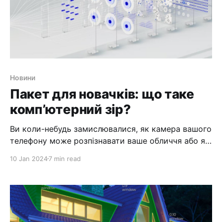
Новини
Пакет для новачків: що таке
комп’ютерний зір?
Ви коли-небудь замислювалися, як камера вашого
телефону може розпізнавати ваше обличчя або як
безпілотні автомобілі переміщуються в
10 Jan 2024
7 min read
заторах? Відповідь криється в комп’ютерному
зорі, галузі штучного інтелекту, яка має на меті
навчити машини бачити та інтерпретувати світ, як
це роблять люди. Комп’ютерний зір стає все більш
важливим у