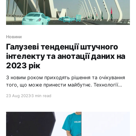
Новини
Галузеві тенденції штучного
інтелекту та анотації даних на
2023 рік
З новим роком приходять рішення та очікування
того, що може принести майбутнє. Технології
прогресують і розвиваються з часом. Важливо
23 Aug 2023
3 min read
йти в ногу з цими досягненнями та галузевими
тенденціями. Ні в кого ще немає ідеальної
кришталевої кулі. Однак ми можемо дивитися на
дані й тенденції та екстраполювати їх. У
результаті ми