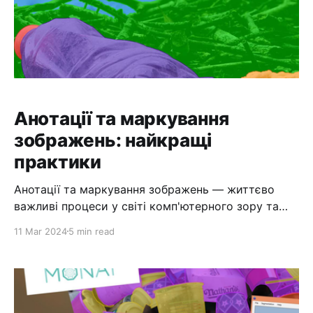
Анотації та маркування
зображень: найкращі
практики
Анотації та маркування зображень — життєво
важливі процеси у світі комп'ютерного зору та
машинного навчання. У разі зростання попиту
11 Mar 2024
5 min read
точне виявлення об'єктів і розпізнавання
зображень дуже важливо розуміти кращі
практики анотування зображень для ефективного
навчання моделей машинного навчання. Чи то
візуальне маркування контенту, анотація даних