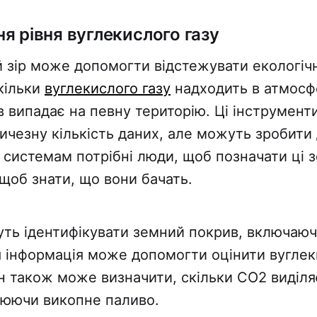
я рівня вуглекислого газу
 зір може допомогти відстежувати екологічні
кільки
вуглекислого газу
надходить в атмосф
в випадає на певну територію. Ці інструмен
ичезну кількість даних, але можуть зробити 
 системам потрібні люди, щоб позначати ці
щоб знати, що вони бачать.
ь ідентифікувати земний покрив, включаючи
Ця інформація може допомогти оцінити вуглек
ін також може визначити, скільки CO2 виділя
юючи викопне паливо.