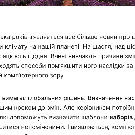
лька років з’являється все більше новин про 
и клімату на нашій планеті. На щастя, над ці
ацюють щодня. Вчені вивчають причини зміни
ходять способи пом’якшити його наслідки з
й комп’ютерного зору.
 вимагає глобальних рішень. Визначення нас
ршим кроком до змін. Але керівникам потрібн
 які допоможуть визначити шаблони
наборів
итися непоміченими. І виявляється, комп’юте