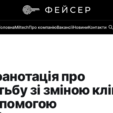
Головна
Miltech
Про компанію
Вакансії
Новини
Контакти
оанотація про
ьбу зі зміною кл
опомогою