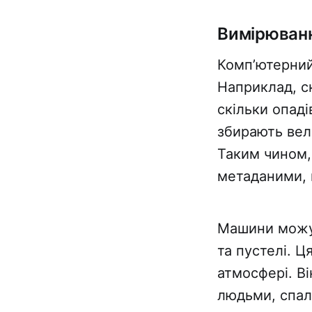
Вимірюванн
Комп’ютерний
Наприклад, с
скільки опаді
збирають вел
Таким чином,
метаданими, 
Машини можут
та пустелі. 
атмосфері. В
людьми, спал