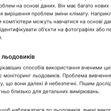
блем на основі даних. Він має багато нових 
ля вирішення проблем зміни клімату. Наприкл
и комп’ютери можуть навчатися на основі да
ідентифікувати об'єкти на фотографіях або 
.
 льодовиків
цікавіших способів використання вченими ци
 є моніторинг льодовиків. Проблема вивченн
му, що вони далекі й небезпечні. Пішим досл
атньо близько для детальних вимірювань.
, щоб наближатися до льодовиків, вчені вик