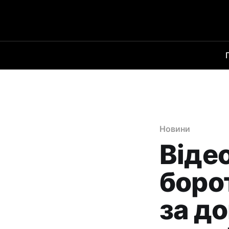
Новини
Віде
борот
за д