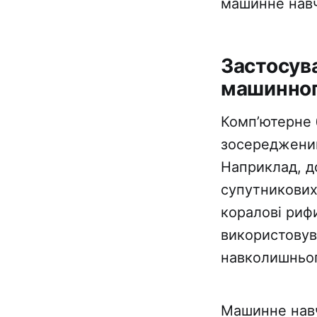
машинне навч
Застосува
машинного
Комп’ютерне б
зосереджений
Наприклад, д
супутникових
коралові рифи
використовув
навколишньо
Машинне навч