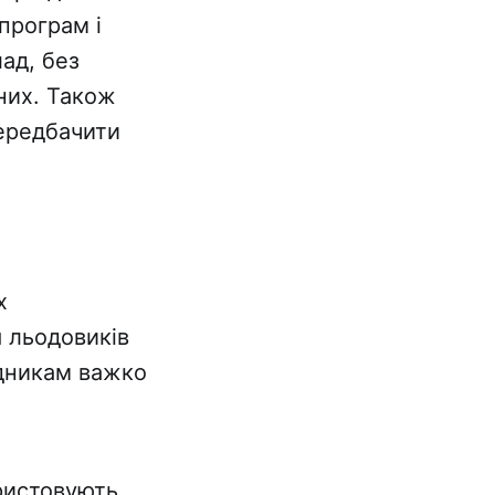
програм і
ад, без
них. Також
передбачити
х
я льодовиків
ідникам важко
ористовують