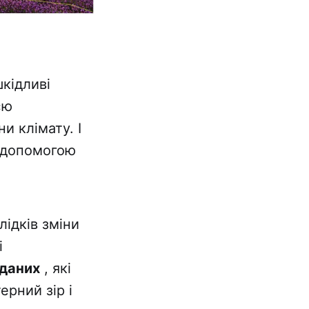
шкідливі
єю
 клімату. І
а допомогою
лідків зміни
і
 даних
, які
рний зір і