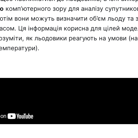
ію
комп’ютерного зору для аналізу супутнико
отім вони можуть визначити об’єм льоду та 
часом. Ця інформація корисна для цілей мод
озуміти, як льодовики реагують на умови (н
емператури).