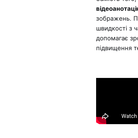
відеоанотац
зображень. П
швидкості з 
допомагає зр
підвищення т