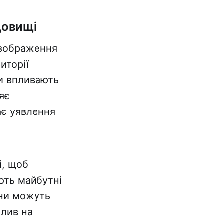
довищі
 зображення
иторії
ни впливають
яє
ає уявлення
і, щоб
ють майбутні
ини можуть
плив на