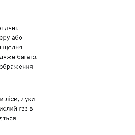
 дані.
еру або
ти щодня
дуже багато.
 зображення
 ліси, луки
ислий газ в
ється