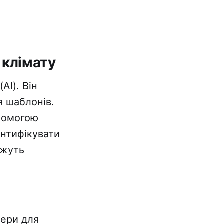
 клімату
AI). Він
я шаблонів.
помогою
нтифікувати
ожуть
тери для