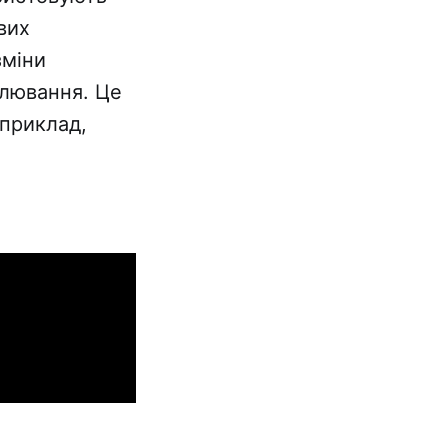
вих
зміни
елювання. Це
априклад,