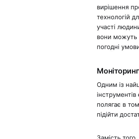
вирішення про
технологій д
участі людин
вони можуть 
погодні умови
Моніторинг
Одним із най
інструментів
полягає в то
підійти дост
Замість того