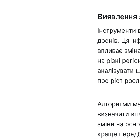
Виявлення 
Інструменти 
дронів. Ця ін
впливає змін
на різні регі
аналізувати щ
про ріст росл
Алгоритми ма
визначити вп
зміни на осн
краще передба