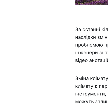
За останні кі
наслідки змін
проблемою пр
інженери зна
відео анотаці
Зміна клімату
клімату є пе
інструменти,
можуть залиш