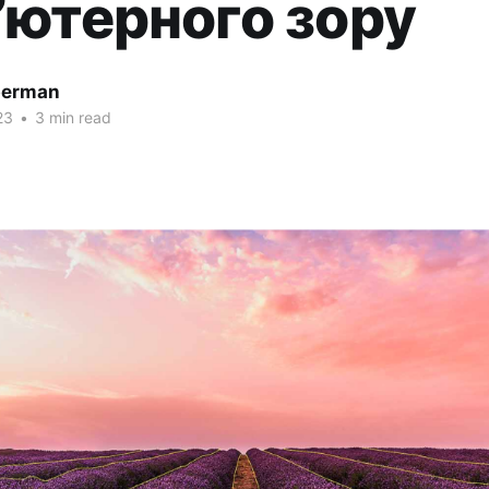
’ютерного зору
lberman
23
•
3 min read