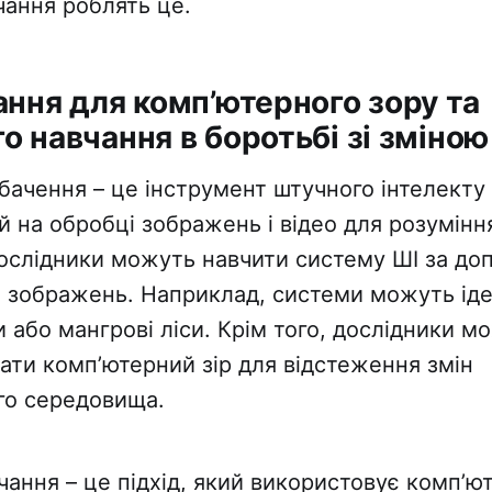
ання роблять це.
ння для комп’ютерного зору та
 навчання в боротьбі зі зміною
ачення – це інструмент штучного інтелекту (
 на обробці зображень і відео для розумінн
ослідники можуть навчити систему ШІ за до
 зображень. Наприклад, системи можуть іде
 або мангрові ліси. Крім того, дослідники м
ати комп’ютерний зір для відстеження змін
го середовища.
ання – це підхід, який використовує комп’ю